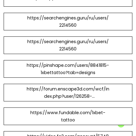
https://searchengines.guru/ru/users/
2214560
https://searchengines.guru/ru/users/
2214560
https://pinshape.com/users/8841815-
1xbettattoo?tab=designs
https://forum.enscape3d.com/wcf/in
dex.php?user/126258-
1xbettattoo/#about
https://www.fundable.com/1xbet-
tattoo