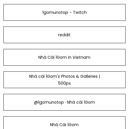
1gomunotop - Twitch
reddit
Nhà Cái 1Gom in Vietnam
Nhà cái 1Gom's Photos & Galleries |
500px
@1gomunotop · Nhà cái 1Gom
Nhà Cái 1Gom