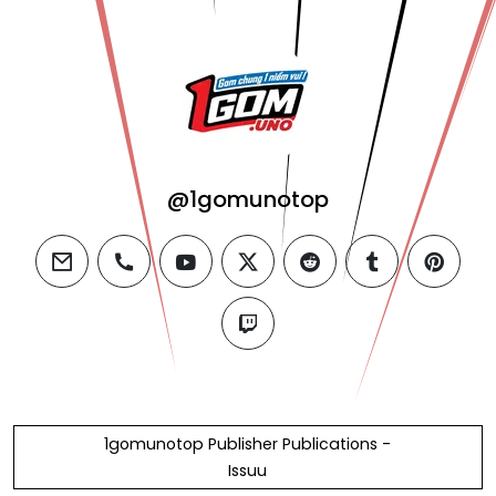
@1gomunotop
email
phone
youtube
twitter
reddit
tumblr
pintere
twitch
1gomunotop Publisher Publications -
Issuu