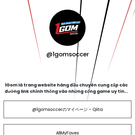
@1gomsoccer
1Gom là trang website hàng đầu chuyên cung cấp các
đường link chính thống vào những cổng game uy tín
và không bị chặn mới nhất. Được xem là sân chơi đáng
tin cậy, 1Gom mang đến cho người chơi những
@1gomsoccerのマイページ - Qiita
AllMyFaves