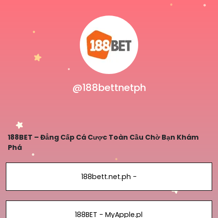
@188bettnetph
188BET – Đẳng Cấp Cá Cược Toàn Cầu Chờ Bạn Khám
Phá
188bett.net.ph -
188BET - MyApple.pl