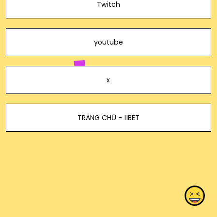
Twitch
youtube
x
TRANG CHỦ - 11BET