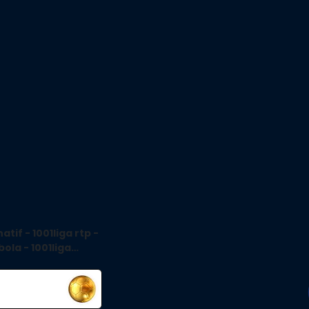
natif - 1001liga rtp -
bola - 1001liga