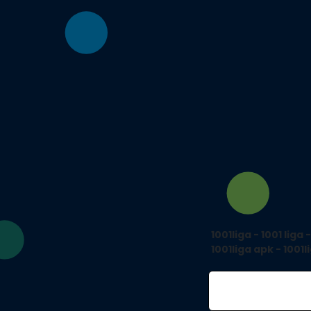
1001liga - 1001 liga 
1001liga apk - 1001l
resmi