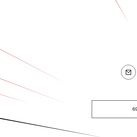
ema
6