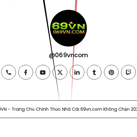
@069vncom
il
phone
facebook
youtube
twitter
linkedin
tumblr
pinterest
twi
9VN - Trang Chủ Chính Thức Nhà Cái 69vn.com Không Chặn 20