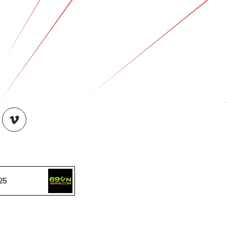
tch
vimeo
25